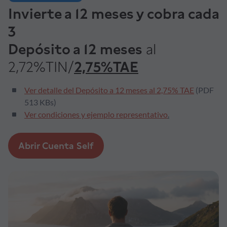
Invierte a 12 meses y cobra cada
Formación
3
Depósito a 12 meses
al
Síguenos
2,72%TIN/
2,75%TAE
Blog
Ver detalle del Depósito a 12 meses al 2,75% TAE
(PDF
513 KBs)
Conócenos
Ver condiciones y ejemplo representativo
.
Ayuda
Abrir Cuenta Self