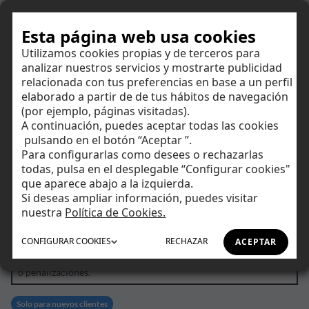
Hazte cliente
Esta página web usa cookies
Utilizamos cookies propias y de terceros para
analizar nuestros servicios y mostrarte publicidad
Aplicable a la Cuenta Self y al depósito
relacionada con tus preferencias en base a un perfil
elaborado a partir de de tus hábitos de navegación
1
/6
(por ejemplo, páginas visitadas).
A continuación, puedes aceptar todas las cookies
Ahorrar
Este número es indicativo del riesgo del producto, siendo 1/6
pulsando en el botón “Aceptar ”.
indicativo de menor riesgo y 6/6 de mayor riesgo.
Para configurarlas como desees o rechazarlas
todas, pulsa en el desplegable “Configurar cookies"
Singular Bank se encuentra adherido al Fondo Español de
Invertir
Garantía de Depósitos de Entidades de Crédito. La cantidad
que aparece abajo a la izquierda.
máxima garantizada por el Fondo es de 100.000 euros por
Si deseas ampliar información, puedes visitar
depositante.
Tu día a día
nuestra
Política de Cookies.
Aplicable solo al depósito
CONFIGURAR
COOKIES
RECHAZAR
ACEPTAR
El reembolso, rescate o la devolución anticipada de una
Asesoramiento
parte o de todo el principal invertido están sujetos a comisiones
o penalizaciones.
Financiación
Solo para nuevos clientes