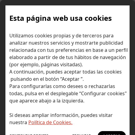
Skip
to
content
Esta página web usa cookies
Utilizamos cookies propias y de terceros para
Ir a Self Bank »
analizar nuestros servicios y mostrarte publicidad
relacionada con tus preferencias en base a un perfil
El Blog de Self
elaborado a partir de de tus hábitos de navegación
(por ejemplo, páginas visitadas).
Bank
A continuación, puedes aceptar todas las cookies
pulsando en el botón “Aceptar ”.
Para configurarlas como desees o rechazarlas
todas, pulsa en el desplegable “Configurar cookies"
que aparece abajo a la izquierda.
Post Tagged with: "capital humano"
Inicio
Si deseas ampliar información, puedes visitar
No hay resultados
nuestra
Política de Cookies.