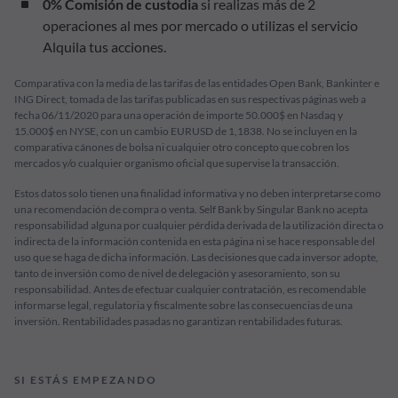
0% Comisión de custodia
si realizas más de 2
operaciones al mes por mercado o utilizas el servicio
Alquila tus acciones.
Comparativa con la media de las tarifas de las entidades Open Bank, Bankinter e
ING Direct, tomada de las tarifas publicadas en sus respectivas páginas web a
fecha 06/11/2020 para una operación de importe 50.000$ en Nasdaq y
15.000$ en NYSE, con un cambio EURUSD de 1,1838. No se incluyen en la
comparativa cánones de bolsa ni cualquier otro concepto que cobren los
mercados y/o cualquier organismo oficial que supervise la transacción.
Estos datos solo tienen una finalidad informativa y no deben interpretarse como
una recomendación de compra o venta. Self Bank by Singular Bank no acepta
responsabilidad alguna por cualquier pérdida derivada de la utilización directa o
indirecta de la información contenida en esta página ni se hace responsable del
uso que se haga de dicha información. Las decisiones que cada inversor adopte,
tanto de inversión como de nivel de delegación y asesoramiento, son su
responsabilidad. Antes de efectuar cualquier contratación, es recomendable
informarse legal, regulatoria y fiscalmente sobre las consecuencias de una
inversión. Rentabilidades pasadas no garantizan rentabilidades futuras.
SI ESTÁS EMPEZANDO