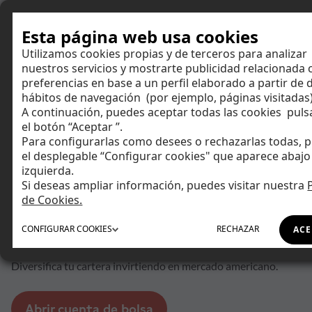
Hazte cliente
Esta página web usa cookies
Utilizamos cookies propias y de terceros para analizar
nuestros servicios y mostrarte publicidad relacionada 
preferencias en base a un perfil elaborado a partir de 
Aplicable a las acciones
La alerta de complejidad es
hábitos de navegación (por ejemplo, páginas visitadas)
aplicable al producto de
operativa apalancada (Cuenta
6
/6
A continuación, puedes aceptar todas las cookies pul
Tentuplica).
el botón “Aceptar ”.
Ahorrar
Este número es indicativo del
Para configurarlas como desees o rechazarlas todas, p
riesgo del producto, siendo
Producto financiero que no es
el desplegable “Configurar cookies" que aparece abajo 
1/6 indicativo de menor riesgo
sencillo y puede ser dificil de
izquierda.
Invertir
y 6/6 de mayor riesgo
comprender.
Si deseas ampliar información, puedes visitar nuestra
de Cookies.
Invertir
Tu día a día
en mercado americano
CONFIGURAR
COOKIES
RECHAZAR
ACE
Asesoramiento
Diversifica tu cartera invirtiendo en mercado americano.
Financiación
Abrir cuenta de bolsa