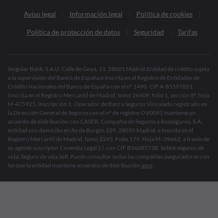
Aviso legal
Información legal
Política de cookies
Política de protección de datos
Seguridad
Tarifas
Singular Bank, S.A.U. Calle de Goya, 11. 28001 Madrid.Entidad de crédito sujeta
a la supervisión del Banco de España e inscrita en el Registro de Entidades de
Crédito Nacionales del Banco de España con el nº 1490. CIF A-85597821
Inscrita en el Registro Mercantil de Madrid, tomo 26409, folio 1, sección 8ª, hoja
M-475925, Inscripción 1. Operador de Banca Seguros Vinculado registrado en
la Dirección General de Seguros con el nº de registro OV0091 mantiene un
acuerdo de distribución con CASER, Compañía de Seguros y Reaseguros, S.A.,
entidad con domicilio en Av de Burgos 109, 28050 Madrid, e inscrita en el
Registro Mercantil de Madrid, tomo 2245, Folio 179, Hoja M -39662, a través de
su agente suscriptor Coventia Legal S.l. con CIF B56685738. Sobre seguros de
vida: Seguro de vida Self. Puede consultar todas las compañías aseguradoras con
las que la entidad mantiene acuerdos de distribución
aquí
.