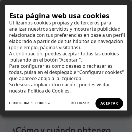
Hazte cliente
Esta página web usa cookies
Utilizamos cookies propias y de terceros para
analizar nuestros servicios y mostrarte publicidad
Centro de ayuda
relacionada con tus preferencias en base a un perfil
elaborado a partir de de tus hábitos de navegación
(por ejemplo, páginas visitadas).
Encuentra respuestas a todas tus dudas y amplía tus
A continuación, puedes aceptar todas las cookies
conocimientos financieros.
Ahorrar
pulsando en el botón “Aceptar ”.
Para configurarlas como desees o rechazarlas
todas, pulsa en el desplegable “Configurar cookies"
Invertir
que aparece abajo a la izquierda.
Si deseas ampliar información, puedes visitar
Tu día a día
nuestra
Política de Cookies.
Inicio
Centro de Ayuda
Bolsa
CONFIGURAR
COOKIES
RECHAZAR
ACEPTAR
Asesoramiento
¿Cómo y cuándo obtengo mis beneficios?
Financiación
¿Cómo y cuándo obtengo