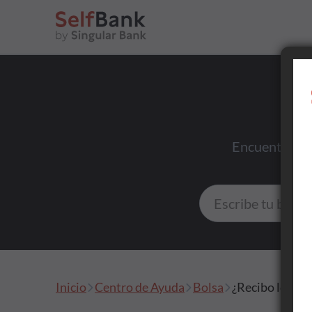
Ahorrar
Encuentra res
Invertir
Tu día a día
Inicio
Centro de Ayuda
Bolsa
¿Recibo los di
Asesoramiento