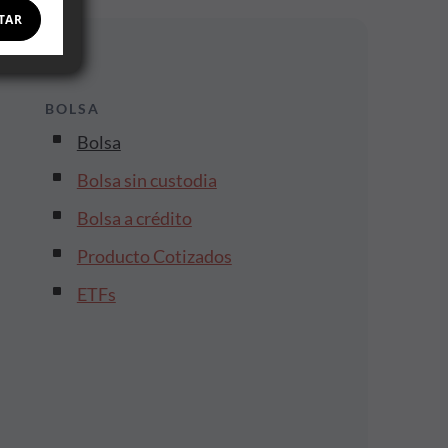
TAR
BOLSA
Bolsa
Bolsa sin custodia
Bolsa a crédito
Producto Cotizados
ETFs