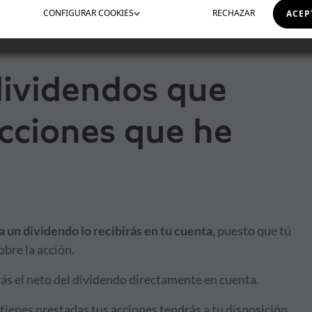
CONFIGURAR
COOKIES
RECHAZAR
ACEP
dividendos que
cciones que he
a un dividendo lo recibirás en tu cuenta,
puesto que tú
bre la acción.
irás el neto del dividendo directamente en cuenta.
 tienes prestadas tus acciones tendrás a tu disposición