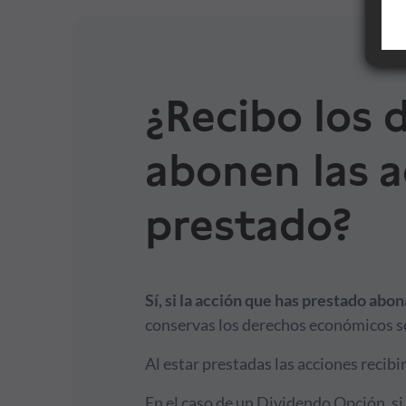
Financiación
Formación
¿Recibo los 
abonen las a
Síguenos
prestado?
Blog
Conócenos
Sí, si la acción que has prestado abon
conservas los derechos económicos so
Ayuda
Al estar prestadas las acciones recib
En el caso de un Dividendo Opción, si