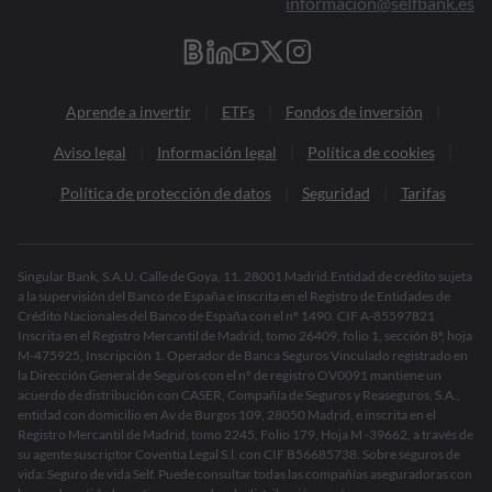
informacion@selfbank.es
Aprende a invertir
ETFs
Fondos de inversión
Aviso legal
Información legal
Política de cookies
Política de protección de datos
Seguridad
Tarifas
Singular Bank, S.A.U. Calle de Goya, 11. 28001 Madrid.Entidad de crédito sujeta
a la supervisión del Banco de España e inscrita en el Registro de Entidades de
Crédito Nacionales del Banco de España con el nº 1490. CIF A-85597821
Inscrita en el Registro Mercantil de Madrid, tomo 26409, folio 1, sección 8ª, hoja
M-475925, Inscripción 1. Operador de Banca Seguros Vinculado registrado en
la Dirección General de Seguros con el nº de registro OV0091 mantiene un
acuerdo de distribución con CASER, Compañía de Seguros y Reaseguros, S.A.,
entidad con domicilio en Av de Burgos 109, 28050 Madrid, e inscrita en el
Registro Mercantil de Madrid, tomo 2245, Folio 179, Hoja M -39662, a través de
su agente suscriptor Coventia Legal S.l. con CIF B56685738. Sobre seguros de
vida: Seguro de vida Self. Puede consultar todas las compañías aseguradoras con