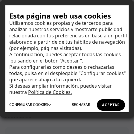
Hazte cliente
Esta página web usa cookies
Utilizamos cookies propias y de terceros para
analizar nuestros servicios y mostrarte publicidad
Centro de ayuda
relacionada con tus preferencias en base a un perfil
elaborado a partir de de tus hábitos de navegación
(por ejemplo, páginas visitadas).
Encuentra respuestas a todas tus dudas y amplía tus
A continuación, puedes aceptar todas las cookies
conocimientos financieros.
Ahorrar
pulsando en el botón “Aceptar ”.
Para configurarlas como desees o rechazarlas
todas, pulsa en el desplegable “Configurar cookies"
Invertir
que aparece abajo a la izquierda.
Si deseas ampliar información, puedes visitar
Tu día a día
nuestra
Política de Cookies.
Inicio
Centro de Ayuda
CFDs
CONFIGURAR
COOKIES
RECHAZAR
ACEPTAR
Asesoramiento
¿Cómo puedo retirar dinero de mi cuenta de CFDs y Divisas
de Self Bank?
Financiación