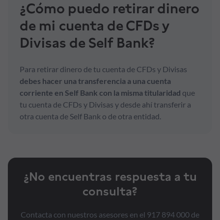
¿Cómo puedo retirar dinero
de mi cuenta de CFDs y
Formación
Divisas de Self Bank?
Síguenos
Para retirar dinero de tu cuenta de CFDs y Divisas
Blog
debes hacer una transferencia a una cuenta
corriente en Self Bank con la misma titularidad
que
tu cuenta de CFDs y Divisas y desde ahí transferir a
Conócenos
otra cuenta de Self Bank o de otra entidad.
Ayuda
¿No encuentras respuesta a tu
consulta?
Contacta con nuestros asesores en el 917 894 000 de