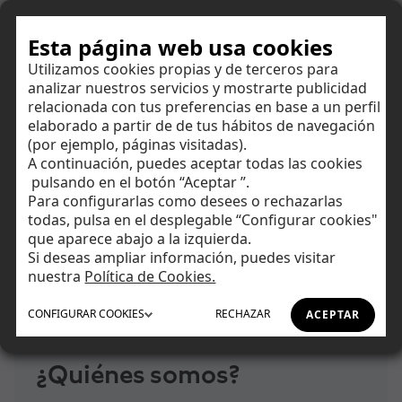
Hazte cliente
Esta página web usa cookies
Utilizamos cookies propias y de terceros para
analizar nuestros servicios y mostrarte publicidad
Centro de ayuda
relacionada con tus preferencias en base a un perfil
elaborado a partir de de tus hábitos de navegación
(por ejemplo, páginas visitadas).
Encuentra respuestas a todas tus dudas y amplía tus
A continuación, puedes aceptar todas las cookies
conocimientos financieros.
Ahorrar
pulsando en el botón “Aceptar ”.
Para configurarlas como desees o rechazarlas
todas, pulsa en el desplegable “Configurar cookies"
Invertir
que aparece abajo a la izquierda.
Si deseas ampliar información, puedes visitar
Tu día a día
nuestra
Política de Cookies.
Inicio
Centro de Ayuda
Corporativo
¿Quiénes somos?
CONFIGURAR
COOKIES
RECHAZAR
ACEPTAR
Asesoramiento
¿Quiénes somos?
Financiación