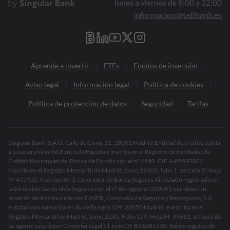
lunes a viernes de 8:00 a 22:00
informacion@selfbank.es
Aprende a invertir
ETFs
Fondos de inversión
Aviso legal
Información legal
Política de cookies
Política de protección de datos
Seguridad
Tarifas
Singular Bank, S.A.U. Calle de Goya, 11. 28001 Madrid.Entidad de crédito sujeta
a la supervisión del Banco de España e inscrita en el Registro de Entidades de
Crédito Nacionales del Banco de España con el nº 1490. CIF A-85597821
Inscrita en el Registro Mercantil de Madrid, tomo 26409, folio 1, sección 8ª, hoja
M-475925, Inscripción 1. Operador de Banca Seguros Vinculado registrado en
la Dirección General de Seguros con el nº de registro OV0091 mantiene un
acuerdo de distribución con CASER, Compañía de Seguros y Reaseguros, S.A.,
entidad con domicilio en Av de Burgos 109, 28050 Madrid, e inscrita en el
Registro Mercantil de Madrid, tomo 2245, Folio 179, Hoja M -39662, a través de
su agente suscriptor Coventia Legal S.l. con CIF B56685738. Sobre seguros de