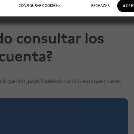
CONFIGURAR
COOKIES
RECHAZAR
ACEP
o consultar los
 cuenta?
is cuentas, podrás seleccionar la cuenta que quieres