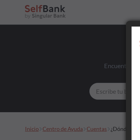
Ahorrar
Encuentra res
Invertir
Tu día a día
Inicio
Centro de Ayuda
Cuentas
¿Dónde pued
Asesoramiento