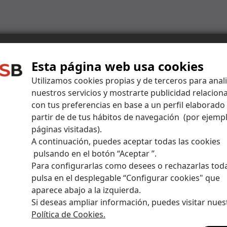
Esta página web usa cookies
Centro de ayuda
Utilizamos cookies propias y de terceros para anal
nuestros servicios y mostrarte publicidad relacion
con tus preferencias en base a un perfil elaborado
puestas a todas tus dudas y amplía tus conocimiento
partir de de tus hábitos de navegación (por ejempl
páginas visitadas).
A continuación, puedes aceptar todas las cookies
pulsando en el botón “Aceptar ”.
Para configurarlas como desees o rechazarlas tod
pulsa en el desplegable “Configurar cookies" que
aparece abajo a la izquierda.
Si deseas ampliar información, puedes visitar nues
o consultar los datos de mi cuenta?
Política de Cookies.