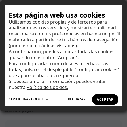
Hazte cliente
Esta página web usa cookies
Utilizamos cookies propias y de terceros para
analizar nuestros servicios y mostrarte publicidad
Centro de ayuda
relacionada con tus preferencias en base a un perfil
elaborado a partir de de tus hábitos de navegación
(por ejemplo, páginas visitadas).
Encuentra respuestas a todas tus dudas y amplía tus
A continuación, puedes aceptar todas las cookies
conocimientos financieros.
Ahorrar
pulsando en el botón “Aceptar ”.
Para configurarlas como desees o rechazarlas
todas, pulsa en el desplegable “Configurar cookies"
Invertir
que aparece abajo a la izquierda.
Si deseas ampliar información, puedes visitar
Tu día a día
nuestra
Política de Cookies.
Inicio
Centro de Ayuda
Débito
CONFIGURAR
COOKIES
RECHAZAR
ACEPTAR
Asesoramiento
¿Dónde puedo consultar los datos de la tarjeta o modificar el
próximo pago?
Financiación