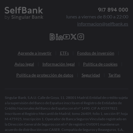
917 894 000
lunes a viernes de 8:00 a 22:00
informacion@selfbank.es
Aprende a invertir
ETFs
Fondos de inversión
Aviso legal
Información legal
Política de cookies
Política de protección de datos
Seguridad
Tarifas
Singular Bank, S.A.U. Calle de Goya, 11. 28001 Madrid.Entidad de crédito sujeta
a la supervisión del Banco de España e inscrita en el Registro de Entidades de
Crédito Nacionales del Banco de España con el nº 1490. CIF A-85597821
Inscrita en el Registro Mercantil de Madrid, tomo 26409, folio 1, sección 8ª, hoja
M-475925, Inscripción 1. Operador de Banca Seguros Vinculado registrado en
la Dirección General de Seguros con el nº de registro OV0091 mantiene un
acuerdo de distribución con CASER, Compañía de Seguros y Reaseguros, S.A.,