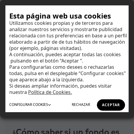
Hazte cliente
Esta página web usa cookies
Utilizamos cookies propias y de terceros para
analizar nuestros servicios y mostrarte publicidad
Centro de ayuda
relacionada con tus preferencias en base a un perfil
elaborado a partir de de tus hábitos de navegación
(por ejemplo, páginas visitadas).
Encuentra respuestas a todas tus dudas y amplía tus
A continuación, puedes aceptar todas las cookies
conocimientos financieros.
Ahorrar
pulsando en el botón “Aceptar ”.
Para configurarlas como desees o rechazarlas
todas, pulsa en el desplegable “Configurar cookies"
Invertir
que aparece abajo a la izquierda.
Si deseas ampliar información, puedes visitar
Tu día a día
nuestra
Política de Cookies.
Inicio
Centro de Ayuda
Nociones básicas de fondos
CONFIGURAR
COOKIES
RECHAZAR
ACEPTAR
Asesoramiento
¿Cómo saber si un fondo es nacional o internacional?
Financiación
¿Cómo saber si un fondo es