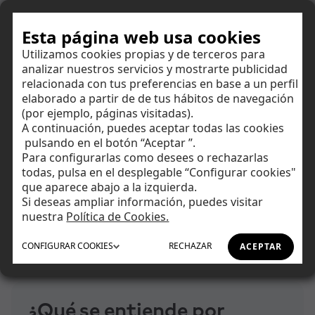
Hazte cliente
Esta página web usa cookies
Utilizamos cookies propias y de terceros para
analizar nuestros servicios y mostrarte publicidad
Centro de ayuda
relacionada con tus preferencias en base a un perfil
elaborado a partir de de tus hábitos de navegación
(por ejemplo, páginas visitadas).
Encuentra respuestas a todas tus dudas y amplía tus
A continuación, puedes aceptar todas las cookies
conocimientos financieros.
Ahorrar
pulsando en el botón “Aceptar ”.
Para configurarlas como desees o rechazarlas
todas, pulsa en el desplegable “Configurar cookies"
Invertir
que aparece abajo a la izquierda.
Si deseas ampliar información, puedes visitar
Tu día a día
nuestra
Política de Cookies.
Inicio
Centro de Ayuda
Producto Cotizados
CONFIGURAR
COOKIES
RECHAZAR
ACEPTAR
Asesoramiento
¿Qué se entiende por volatilidad en un Warrant?
Financiación
¿Qué se entiende por