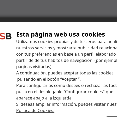
Esta página web usa cookies
Centro de ayuda
Utilizamos cookies propias y de terceros para anal
nuestros servicios y mostrarte publicidad relacion
con tus preferencias en base a un perfil elaborado
puestas a todas tus dudas y amplía tus conocimiento
partir de de tus hábitos de navegación (por ejempl
páginas visitadas).
A continuación, puedes aceptar todas las cookies
pulsando en el botón “Aceptar ”.
Para configurarlas como desees o rechazarlas tod
pulsa en el desplegable “Configurar cookies" que
aparece abajo a la izquierda.
Si deseas ampliar información, puedes visitar nues
ndos a Self Bank y llévate hasta 5.000 euros"
Política de Cookies.
ución del mercado a lo largo del periodo?