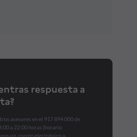
entras respuesta a
ta?
ros asesores en el 917 894 000 de
8:00 a 22:00 horas (horario
anos un correo electrónico a