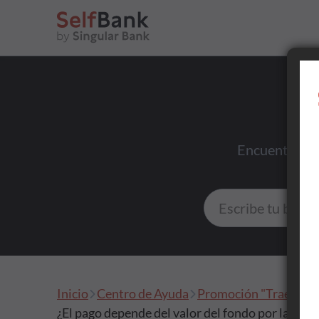
Ahorrar
Encuentra res
Invertir
Tu día a día
Inicio
Centro de Ayuda
Promoción "Trae tus fo
Asesoramiento
¿El pago depende del valor del fondo por la evol