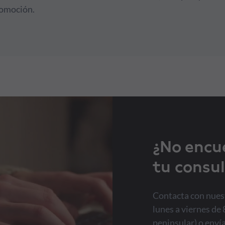
romoción.
¿No encu
tu consul
Contacta con nuest
lunes a viernes de 
peninsular) o enví