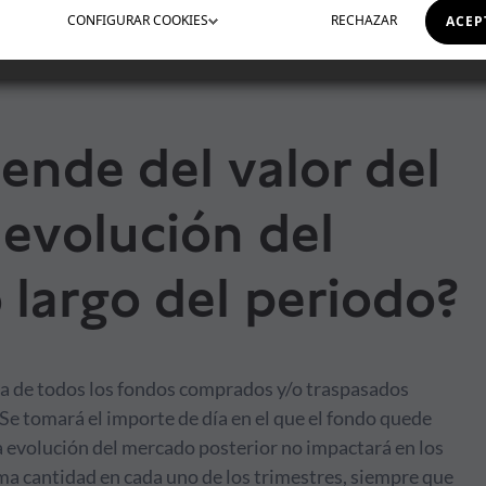
CONFIGURAR
COOKIES
RECHAZAR
ACEP
ende del valor del
 evolución del
 largo del periodo?
uma de todos los fondos comprados y/o traspasados
 Se tomará el importe de día en el que el fondo quede
La evolución del mercado posterior no impactará en los
sma cantidad en cada uno de los trimestres, siempre que