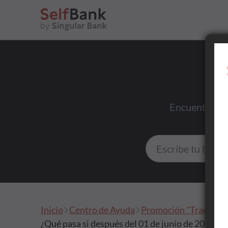
Ahorrar
Encuentra res
Invertir
Tu día a día
Inicio
Centro de Ayuda
Promoción "Trae tus fo
Asesoramiento
¿Qué pasa si después del 01 de junio de 2025 tr