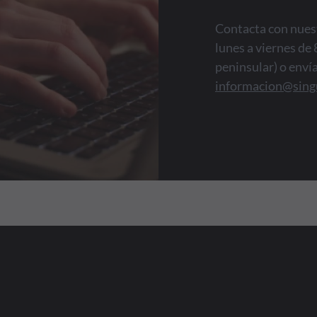
Contacta con nuest
lunes a viernes de 
peninsular) o enví
informacion@sing