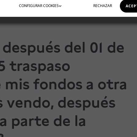
CONFIGURAR
COOKIES
RECHAZAR
ACEP
 después del 01 de
5 traspaso
mis fondos a otra
s vendo, después
a parte de la