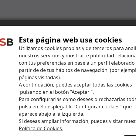
Esta página web usa cookies
Centro de ayuda
Utilizamos cookies propias y de terceros para anal
nuestros servicios y mostrarte publicidad relacion
con tus preferencias en base a un perfil elaborado
puestas a todas tus dudas y amplía tus conocimiento
partir de de tus hábitos de navegación (por ejempl
páginas visitadas).
A continuación, puedes aceptar todas las cookies
pulsando en el botón “Aceptar ”.
Para configurarlas como desees o rechazarlas tod
pulsa en el desplegable “Configurar cookies" que
aparece abajo a la izquierda.
Si deseas ampliar información, puedes visitar nues
ndos a Self Bank y llévate hasta 5.000 euros"
Política de Cookies.
aspaso nuevamente mis fondos a otra entidad o los vendo, de