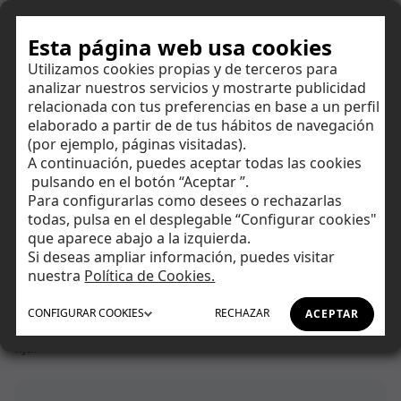
Hazte cliente
Esta página web usa cookies
Utilizamos cookies propias y de terceros para
analizar nuestros servicios y mostrarte publicidad
Centro de ayuda
relacionada con tus preferencias en base a un perfil
elaborado a partir de de tus hábitos de navegación
(por ejemplo, páginas visitadas).
Encuentra respuestas a todas tus dudas y amplía tus
A continuación, puedes aceptar todas las cookies
conocimientos financieros.
Ahorrar
pulsando en el botón “Aceptar ”.
Para configurarlas como desees o rechazarlas
todas, pulsa en el desplegable “Configurar cookies"
Invertir
que aparece abajo a la izquierda.
Si deseas ampliar información, puedes visitar
Tu día a día
nuestra
Política de Cookies.
Inicio
Centro de Ayuda
Tipos de fondos
CONFIGURAR
COOKIES
RECHAZAR
ACEPTAR
Asesoramiento
¿Qué rentabilidad ofrecen los fondos de inversión de renta
fija?
Financiación