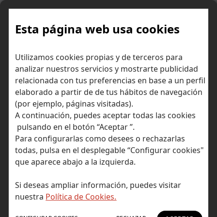
Skip
to
content
Esta página web usa cookies
Utilizamos cookies propias y de terceros para
Ir a Self Bank »
analizar nuestros servicios y mostrarte publicidad
relacionada con tus preferencias en base a un perfil
El Blog de Self
elaborado a partir de de tus hábitos de navegación
(por ejemplo, páginas visitadas).
Bank
A continuación, puedes aceptar todas las cookies
pulsando en el botón “Aceptar ”.
Para configurarlas como desees o rechazarlas
todas, pulsa en el desplegable “Configurar cookies"
que aparece abajo a la izquierda.
Author Archives
Inicio
Si deseas ampliar información, puedes visitar
No hay resultados
nuestra
Política de Cookies.