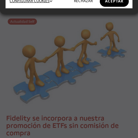
CONFIGURAR
COOKIES
RECHAZAR
ACEPTAR
Actualidad Self
Fidelity se incorpora a nuestra
promoción de ETFs sin comisión de
compra