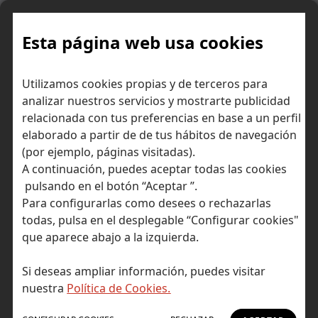
Skip
to
content
Esta página web usa cookies
Utilizamos cookies propias y de terceros para
Ir a Self Bank »
analizar nuestros servicios y mostrarte publicidad
relacionada con tus preferencias en base a un perfil
El Blog de Self
elaborado a partir de de tus hábitos de navegación
(por ejemplo, páginas visitadas).
Bank
A continuación, puedes aceptar todas las cookies
pulsando en el botón “Aceptar ”.
Para configurarlas como desees o rechazarlas
todas, pulsa en el desplegable “Configurar cookies"
que aparece abajo a la izquierda.
Actualidad Self
Inicio
Si deseas ampliar información, puedes visitar
Actualidad Self
nuestra
Política de Cookies.