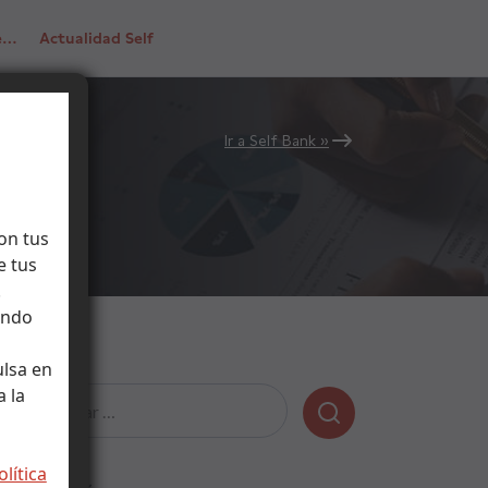
de…
Actualidad Self
Ir a Self Bank »
on tus
e tus
.
ando
ulsa en
 la
Buscar:
olítica