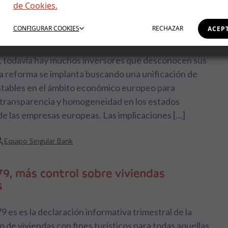
de Cookies.
contabilidad NIIF 16: ¿cómo afecta a la
a financiera de la empresa?
CONFIGURAR
COOKIES
RECHAZAR
ACEP
de enero de 2019 entró en vigor la normativa NIIF 16,
, todavía hay muchos inversores que desconocen sus
a reforma se implanta buscando una unificación de
ntables en el ámbito económico europeo para
 transparencia y homogeneidad en los estados
de las empresas europeas. Las implicaciones […]
Equipo Singular Bank
79, más control sobre viviendas
s
9 es es la declaración informativa trimestral de la
o de viviendas con fines turísticos para todas aquellas