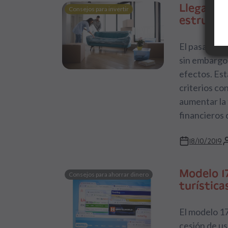
Llega la 
Consejos para invertir
estructur
El pasado 1 
sin embargo
efectos. Est
criterios co
aumentar la
financieros 
18/10/2019
Modelo 1
Consejos para ahorrar dinero
turística
El modelo 17
cesión de us