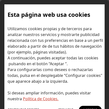
Skip
to
content
Esta página web usa cookies
Utilizamos cookies propias y de terceros para
Ir a Self Bank »
analizar nuestros servicios y mostrarte publicidad
relacionada con tus preferencias en base a un perfil
El Blog de Self
elaborado a partir de de tus hábitos de navegación
(por ejemplo, páginas visitadas).
Bank
A continuación, puedes aceptar todas las cookies
pulsando en el botón “Aceptar ”.
Para configurarlas como desees o rechazarlas
todas, pulsa en el desplegable “Configurar cookies"
que aparece abajo a la izquierda.
Post Tagged with: "análisis de Nvidia"
Inicio
Si deseas ampliar información, puedes visitar
análisis de Nvidia
nuestra
Política de Cookies.