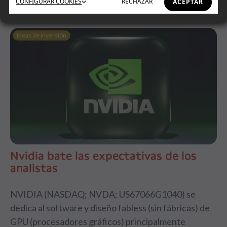
CONFIGURAR
COOKIES
RECHAZAR
ACEPTAR
Ideas de inversión
Nvidia bate las expectativas de los
analistas
NVIDIA (NASDAQ; NVDA; US67066G1040) se
dedica al software y diseño fabless (sin fábricas) de
GPU (procesadores gráficos) principalmente