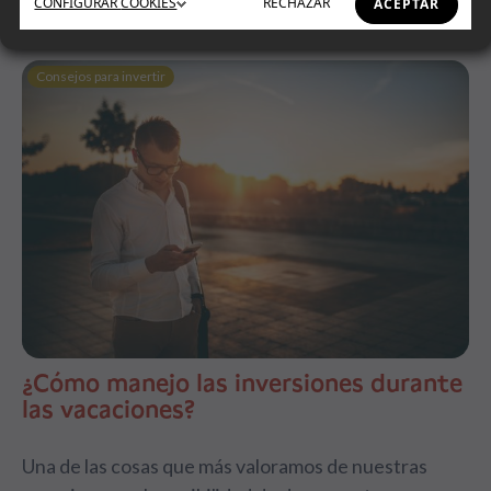
CONFIGURAR
COOKIES
RECHAZAR
ACEPTAR
Consejos para invertir
¿Cómo manejo las inversiones durante
las vacaciones?
Una de las cosas que más valoramos de nuestras