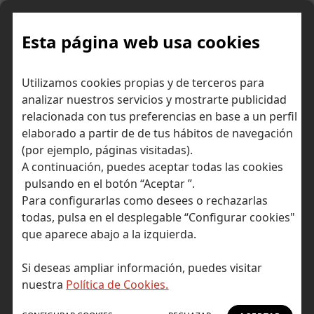
Skip
to
content
Esta página web usa cookies
Utilizamos cookies propias y de terceros para
Ir a Self Bank »
analizar nuestros servicios y mostrarte publicidad
relacionada con tus preferencias en base a un perfil
El Blog de Self
elaborado a partir de de tus hábitos de navegación
(por ejemplo, páginas visitadas).
Bank
A continuación, puedes aceptar todas las cookies
pulsando en el botón “Aceptar ”.
Para configurarlas como desees o rechazarlas
todas, pulsa en el desplegable “Configurar cookies"
que aparece abajo a la izquierda.
Post Tagged with: "asesor financiero"
Inicio
Si deseas ampliar información, puedes visitar
asesor financiero
nuestra
Política de Cookies.