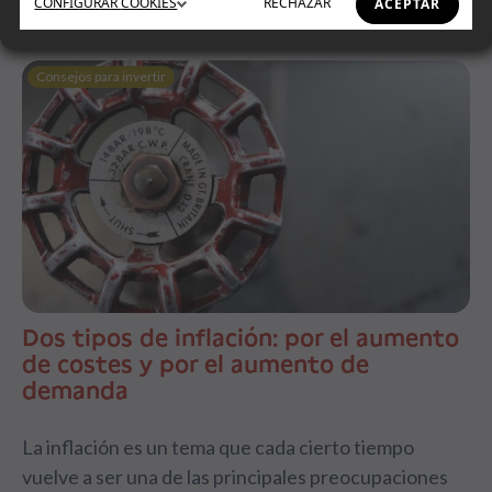
CONFIGURAR
COOKIES
RECHAZAR
ACEPTAR
Consejos para invertir
Dos tipos de inflación: por el aumento
de costes y por el aumento de
demanda
La inflación es un tema que cada cierto tiempo
vuelve a ser una de las principales preocupaciones