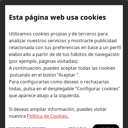
Skip
to
content
Esta página web usa cookies
Utilizamos cookies propias y de terceros para
Ir a Self Bank »
analizar nuestros servicios y mostrarte publicidad
relacionada con tus preferencias en base a un perfil
El Blog de Self
elaborado a partir de de tus hábitos de navegación
(por ejemplo, páginas visitadas).
Bank
A continuación, puedes aceptar todas las cookies
pulsando en el botón “Aceptar ”.
Para configurarlas como desees o rechazarlas
todas, pulsa en el desplegable “Configurar cookies"
que aparece abajo a la izquierda.
Post Tagged with: "aumento demanda"
Inicio
Si deseas ampliar información, puedes visitar
aumento demanda
nuestra
Política de Cookies.