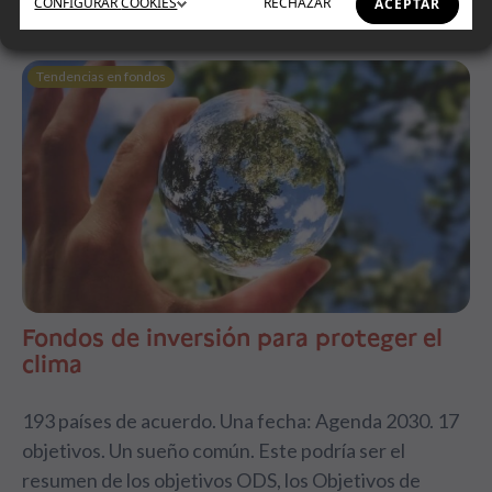
CONFIGURAR
COOKIES
RECHAZAR
ACEPTAR
Tendencias en fondos
Fondos de inversión para proteger el
clima
193 países de acuerdo. Una fecha: Agenda 2030. 17
objetivos. Un sueño común. Este podría ser el
resumen de los objetivos ODS, los Objetivos de