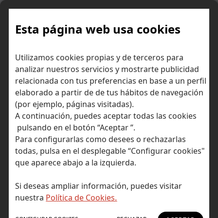
Skip
to
content
Esta página web usa cookies
Utilizamos cookies propias y de terceros para
Ir a Self Bank »
analizar nuestros servicios y mostrarte publicidad
relacionada con tus preferencias en base a un perfil
El Blog de Self
elaborado a partir de de tus hábitos de navegación
(por ejemplo, páginas visitadas).
Bank
A continuación, puedes aceptar todas las cookies
pulsando en el botón “Aceptar ”.
Para configurarlas como desees o rechazarlas
todas, pulsa en el desplegable “Configurar cookies"
que aparece abajo a la izquierda.
Post Tagged with: "cambio climatico"
Inicio
Si deseas ampliar información, puedes visitar
cambio climatico
nuestra
Política de Cookies.