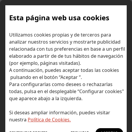
Skip
to
content
Esta página web usa cookies
Utilizamos cookies propias y de terceros para
Ir a Self Bank »
analizar nuestros servicios y mostrarte publicidad
relacionada con tus preferencias en base a un perfil
El Blog de Self
elaborado a partir de de tus hábitos de navegación
(por ejemplo, páginas visitadas).
Bank
A continuación, puedes aceptar todas las cookies
pulsando en el botón “Aceptar ”.
Para configurarlas como desees o rechazarlas
todas, pulsa en el desplegable “Configurar cookies"
que aparece abajo a la izquierda.
Post Tagged with: "cambio climático"
Inicio
Si deseas ampliar información, puedes visitar
cambio climático
nuestra
Política de Cookies.