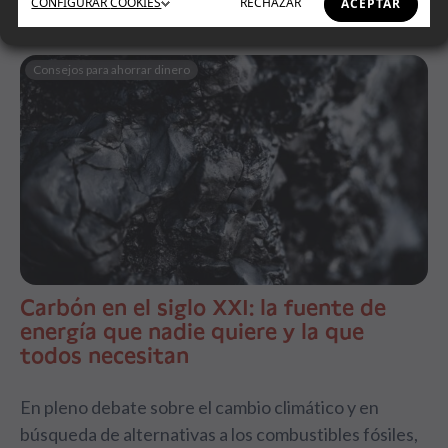
CONFIGURAR
COOKIES
RECHAZAR
ACEPTAR
Consejos para ahorrar dinero
Carbón en el siglo XXI: la fuente de
energía que nadie quiere y la que
todos necesitan
En pleno debate sobre el cambio climático y en
búsqueda de alternativas a los combustibles fósiles,