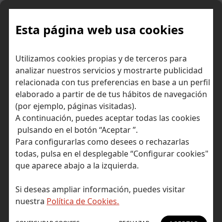
Skip
to
content
Esta página web usa cookies
Utilizamos cookies propias y de terceros para
Ir a Self Bank »
analizar nuestros servicios y mostrarte publicidad
relacionada con tus preferencias en base a un perfil
El Blog de Self
elaborado a partir de de tus hábitos de navegación
(por ejemplo, páginas visitadas).
Bank
A continuación, puedes aceptar todas las cookies
pulsando en el botón “Aceptar ”.
Para configurarlas como desees o rechazarlas
todas, pulsa en el desplegable “Configurar cookies"
que aparece abajo a la izquierda.
Post Tagged with: "cena"
Inicio
Si deseas ampliar información, puedes visitar
cena
nuestra
Política de Cookies.