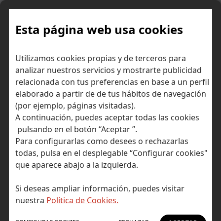
Skip
to
content
Esta página web usa cookies
Utilizamos cookies propias y de terceros para
Ir a Self Bank »
analizar nuestros servicios y mostrarte publicidad
relacionada con tus preferencias en base a un perfil
El Blog de Self
elaborado a partir de de tus hábitos de navegación
(por ejemplo, páginas visitadas).
Bank
A continuación, puedes aceptar todas las cookies
pulsando en el botón “Aceptar ”.
Para configurarlas como desees o rechazarlas
todas, pulsa en el desplegable “Configurar cookies"
que aparece abajo a la izquierda.
Post Tagged with: "ciberseguridad"
Inicio
Si deseas ampliar información, puedes visitar
ciberseguridad
nuestra
Política de Cookies.