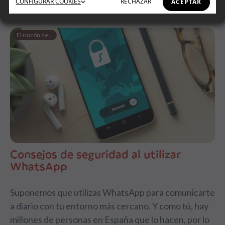
CONFIGURAR
COOKIES
RECHAZAR
ACEPTAR
El rincón de...
Consejos de seguridad al utilizar
WhatsApp
Suponemos que utilizas WhatsApp para comunicarte
a diario con tu entorno más cercano. Y como tú, hay
millones de personas en España que lo hacen, por lo