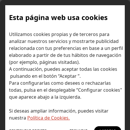
Skip
to
content
Esta página web usa cookies
Utilizamos cookies propias y de terceros para
Ir a Self Bank »
analizar nuestros servicios y mostrarte publicidad
relacionada con tus preferencias en base a un perfil
El Blog de Self
elaborado a partir de de tus hábitos de navegación
(por ejemplo, páginas visitadas).
Bank
A continuación, puedes aceptar todas las cookies
pulsando en el botón “Aceptar ”.
Para configurarlas como desees o rechazarlas
todas, pulsa en el desplegable “Configurar cookies"
que aparece abajo a la izquierda.
Post Tagged with: "ciclicidad"
Inicio
Si deseas ampliar información, puedes visitar
No hay resultados
nuestra
Política de Cookies.