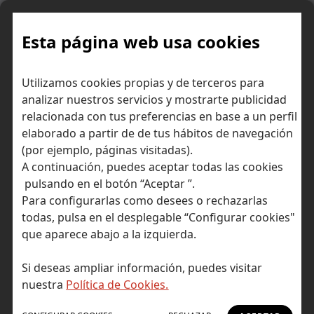
Skip
to
content
Esta página web usa cookies
Utilizamos cookies propias y de terceros para
Ir a Self Bank »
analizar nuestros servicios y mostrarte publicidad
relacionada con tus preferencias en base a un perfil
El Blog de Self
elaborado a partir de de tus hábitos de navegación
(por ejemplo, páginas visitadas).
Bank
A continuación, puedes aceptar todas las cookies
pulsando en el botón “Aceptar ”.
Para configurarlas como desees o rechazarlas
todas, pulsa en el desplegable “Configurar cookies"
que aparece abajo a la izquierda.
Post Tagged with: "comentario flash mercados"
Inicio
Si deseas ampliar información, puedes visitar
No hay resultados
nuestra
Política de Cookies.