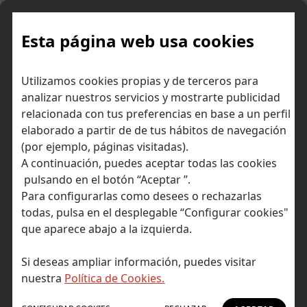
Skip
to
content
Esta página web usa cookies
Utilizamos cookies propias y de terceros para
Ir a Self Bank »
analizar nuestros servicios y mostrarte publicidad
relacionada con tus preferencias en base a un perfil
El Blog de Self
elaborado a partir de de tus hábitos de navegación
(por ejemplo, páginas visitadas).
Bank
A continuación, puedes aceptar todas las cookies
pulsando en el botón “Aceptar ”.
Para configurarlas como desees o rechazarlas
todas, pulsa en el desplegable “Configurar cookies"
que aparece abajo a la izquierda.
Post Tagged with: "contabilidad"
Inicio
Si deseas ampliar información, puedes visitar
contabilidad
nuestra
Política de Cookies.