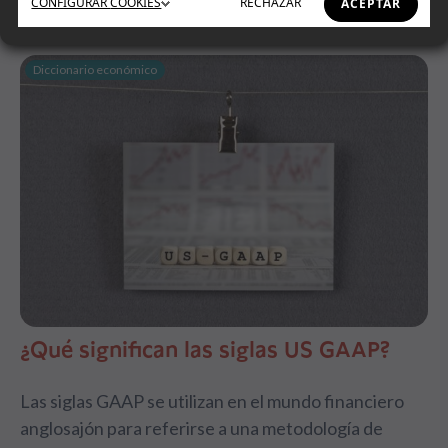
CONFIGURAR
COOKIES
RECHAZAR
ACEPTAR
Diccionario económico
¿Qué significan las siglas US GAAP?
Las siglas GAAP se utilizan en el mundo financiero
anglosajón para referirse a una metodología de