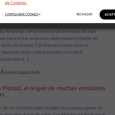
de Cookies.
las tarjetas revolving?
CONFIGURAR
COOKIES
RECHAZAR
ACEP
de tarjeta de crédito queda perfectamente claro para
e ahorradores. Hoy hablaremos de unas tarjetas
las revolving, con un sistema de amortización más
ue, para evitar sorpresas, deberíamos estudiar en
antes de usarlas. Con frecuencia los centros
 hipermercados y otras tiendas ofrecen al
sus propias […]
Equipo Singular Bank
 Piedad, el origen de muchas entidades
as
, de ser consideradas vestigio del pasado a ganar en
os años más duros de crisis. Los Montes de Piedad han