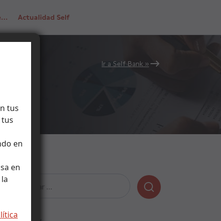
de…
Actualidad Self
Ir a Self Bank »
n tus
 tus
ndo en
lsa en
 la
Buscar:
lítica