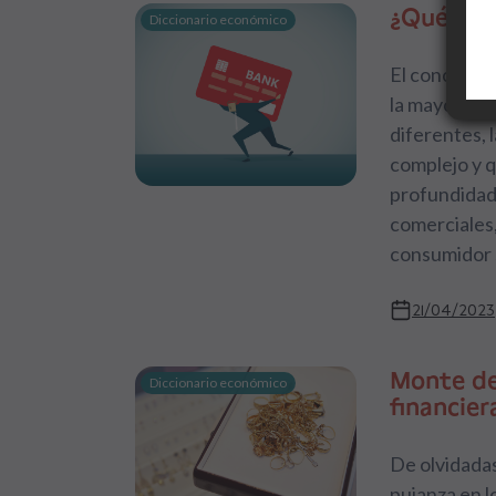
¿Qué son 
Diccionario económico
El concepto 
la mayoría d
diferentes, 
complejo y q
profundidad 
comerciales,
consumidor 
21/04/2023
Monte de
Diccionario económico
financier
De olvidadas
pujanza en l