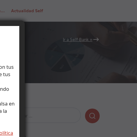
de…
Actualidad Self
Ir a Self Bank »
on tus
e tus
.
ando
ulsa en
 la
Buscar:
olítica