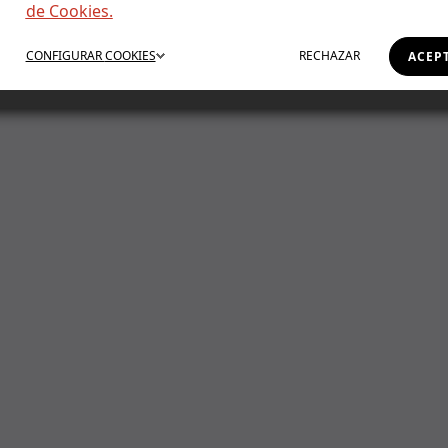
de Cookies.
 for. Perhaps searching can help.
CONFIGURAR
COOKIES
RECHAZAR
ACEP