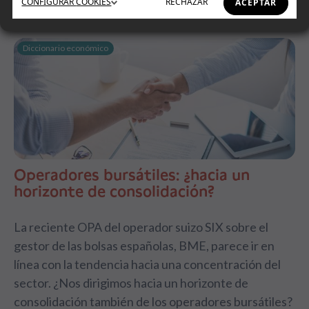
CONFIGURAR
COOKIES
RECHAZAR
ACEPTAR
Diccionario económico
Operadores bursátiles: ¿hacia un
horizonte de consolidación?
La reciente OPA del operador suizo SIX sobre el
gestor de las bolsas españolas, BME, parece ir en
línea con la tendencia hacia una concentración del
sector. ¿Nos dirigimos hacia un horizonte de
consolidación también de los operadores bursátiles?