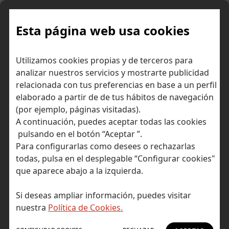
Skip
to
content
Esta página web usa cookies
Utilizamos cookies propias y de terceros para
Ir a Self Bank »
analizar nuestros servicios y mostrarte publicidad
relacionada con tus preferencias en base a un perfil
El Blog de Self
elaborado a partir de de tus hábitos de navegación
(por ejemplo, páginas visitadas).
Bank
A continuación, puedes aceptar todas las cookies
pulsando en el botón “Aceptar ”.
Para configurarlas como desees o rechazarlas
todas, pulsa en el desplegable “Configurar cookies"
que aparece abajo a la izquierda.
Post Tagged with: "Euronext"
Inicio
Si deseas ampliar información, puedes visitar
Euronext
nuestra
Política de Cookies.