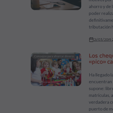
ahorro y de 
poder realiz
definitivame
tributación 
21/03/2019
Los cheq
Consejos para ahorrar dinero
«pico» c
Ha llegado la
encuentran 
supone: libr
matrículas, 
verdadera c
puerto de mo