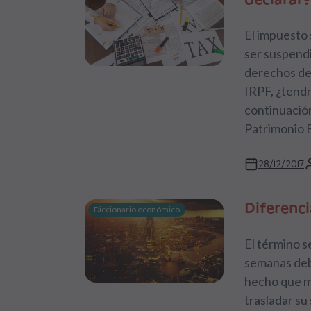
El impuesto 
ser suspendi
derechos de 
IRPF, ¿tendr
continuación
Patrimonio E
28/12/2017
Diferenci
Diccionario económico
El término s
semanas debi
hecho que m
trasladar su