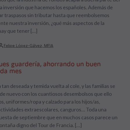
la inversión que hacemos los españoles. Además de
ar traspasos sin tributar hasta que reembolsemos
nte nuestra inversión, ¿qué más aspectos de la
hay que tener […]
Felipe López-Gálvez, MFIA
ues guardería, ahorrando un buen
ada mes
 tan deseada y temida vuelta al cole, y las familias se
de nuevo con los cuantiosos desembolsos que ello
os, uniformes/ropa y calzado para los hijos/as,
actividades extraescolares, canguros… Toda una
uesta de septiembre que en muchos casos parece un
ntaña digno del Tour de Francia. […]