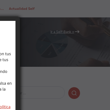
de…
Actualidad Self
Ir a Self Bank »
on tus
e tus
.
ando
ulsa en
 la
Buscar:
olítica