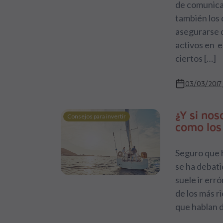
de comunicar
también los 
asegurarse d
activos en e
ciertos […]
03/03/2017
¿Y si no
Consejos para invertir
como los 
Seguro que h
se ha debati
suele ir err
de los más ri
que hablan d