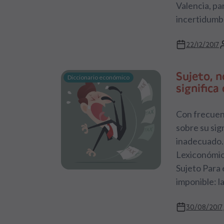
Valencia, pa
incertidumbre
22/12/2017
Sujeto, n
Diccionario económico
significa
Con frecuenc
sobre su sig
inadecuado. 
Lexiconómico
Sujeto Para 
imponible: l
30/08/2017