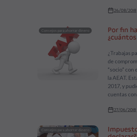
26/08/2018
Por fin ha
Consejos para ahorrar dinero
¿cuántos
¿Trabajas pa
de compromi
“socio” con 
la AEAT. Est
2017, y pudi
cuentas con
27/06/2018
Impuesto
Consejos para ahorrar dinero
declarar?