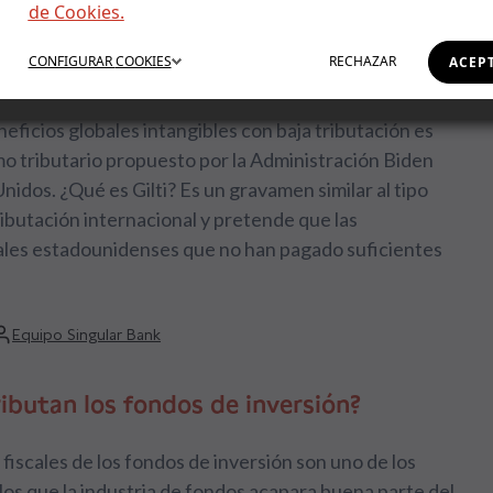
de Cookies.
puestos globales para las grandes
s
CONFIGURAR
COOKIES
RECHAZAR
ACEP
lobal Intangible Low Taxed Income es un impuesto
neficios globales intangibles con baja tributación es
o tributario propuesto por la Administración Biden
nidos. ¿Qué es Gilti? Es un gravamen similar al tipo
ibutación internacional y pretende que las
ales estadounidenses que no han pagado suficientes
Equipo Singular Bank
ibutan los fondos de inversión?
 fiscales de los fondos de inversión son uno de los
los que la industria de fondos acapara buena parte del