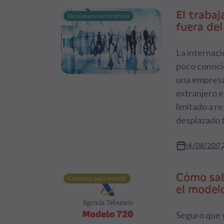
El trabaj
Diccionario económico
fuera del
La internaci
poco conocid
una empresa 
extranjero e
limitado a r
desplazado t
14/08/2017
Cómo sab
Consejos para invertir
el model
Seguro que y