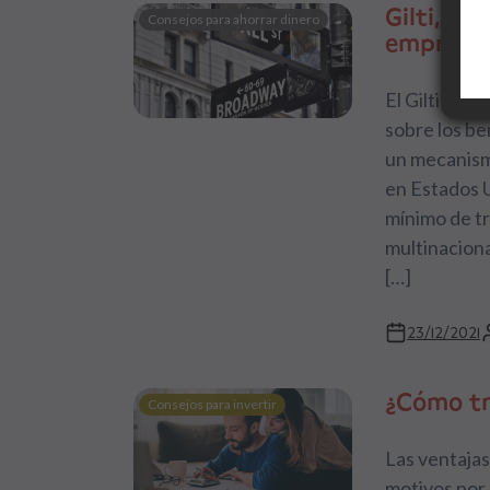
Gilti, im
Consejos para ahorrar dinero
empresa
El Gilti o G
sobre los be
un mecanism
en Estados U
mínimo de tr
multinacion
[…]
23/12/2021
¿Cómo tr
Consejos para invertir
Las ventajas
motivos por 