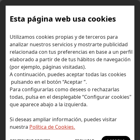
Skip
to
content
Esta página web usa cookies
Utilizamos cookies propias y de terceros para
Ir a Self Bank »
analizar nuestros servicios y mostrarte publicidad
relacionada con tus preferencias en base a un perfil
El Blog de Self
elaborado a partir de de tus hábitos de navegación
(por ejemplo, páginas visitadas).
Bank
A continuación, puedes aceptar todas las cookies
pulsando en el botón “Aceptar ”.
Para configurarlas como desees o rechazarlas
todas, pulsa en el desplegable “Configurar cookies"
que aparece abajo a la izquierda.
Post Tagged with: "grafeno"
Inicio
Si deseas ampliar información, puedes visitar
No hay resultados
nuestra
Política de Cookies.