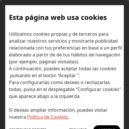
Skip
to
content
Esta página web usa cookies
Utilizamos cookies propias y de terceros para
Ir a Self Bank »
analizar nuestros servicios y mostrarte publicidad
relacionada con tus preferencias en base a un perfil
El Blog de Self
elaborado a partir de de tus hábitos de navegación
(por ejemplo, páginas visitadas).
Bank
A continuación, puedes aceptar todas las cookies
pulsando en el botón “Aceptar ”.
Para configurarlas como desees o rechazarlas
todas, pulsa en el desplegable “Configurar cookies"
que aparece abajo a la izquierda.
Post Tagged with: "inteligencia artificial"
Inicio
Si deseas ampliar información, puedes visitar
inteligencia artificial
nuestra
Política de Cookies.