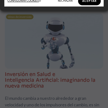
CONFIGURAR
COOKIES
RECHAZAR
ACEPTAR
Ideas de inversión
Inversión en Salud e
Inteligencia Artificial: imaginando la
nueva medicina
El mundo cambia a nuestro alrededor a gran
velocidad y uno de los impulsores del cambio, es sin