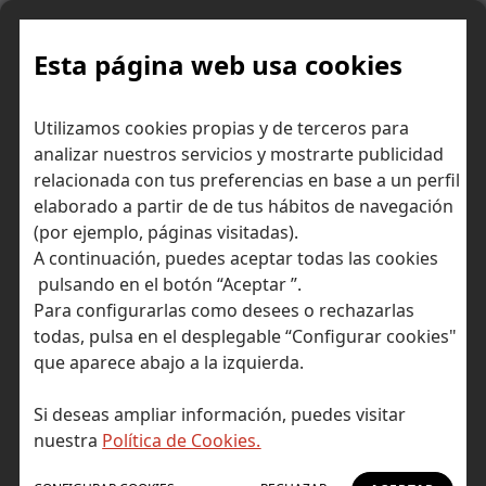
Skip
to
content
Esta página web usa cookies
Utilizamos cookies propias y de terceros para
Ir a Self Bank »
analizar nuestros servicios y mostrarte publicidad
relacionada con tus preferencias en base a un perfil
El Blog de Self
elaborado a partir de de tus hábitos de navegación
(por ejemplo, páginas visitadas).
Bank
A continuación, puedes aceptar todas las cookies
pulsando en el botón “Aceptar ”.
Para configurarlas como desees o rechazarlas
todas, pulsa en el desplegable “Configurar cookies"
que aparece abajo a la izquierda.
Post Tagged with: "Inversión Pasiva"
Inicio
Si deseas ampliar información, puedes visitar
Inversión Pasiva
nuestra
Política de Cookies.