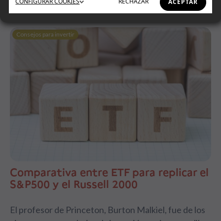
CONFIGURAR
COOKIES
RECHAZAR
ACEPTAR
Consejos para invertir
Comparativa entre ETF para replicar el
S&P500 y el Russell 2000
El profesor de Princeton, Burton Malkiel, fue de los