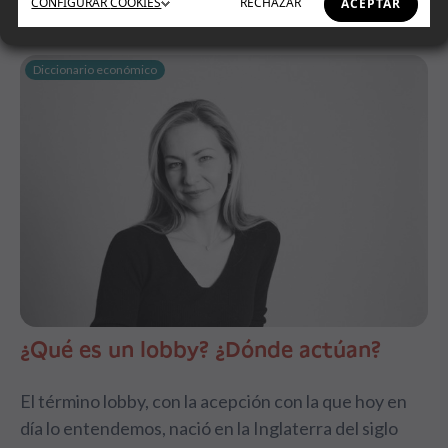
CONFIGURAR
COOKIES
RECHAZAR
ACEPTAR
Diccionario económico
¿Qué es un lobby? ¿Dónde actúan?
El término lobby, con la acepción con la que hoy en
día lo entendemos, nació en la Inglaterra del siglo