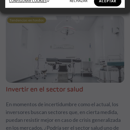
CONFIGURAR
COOKIES
RECHAZAR
ACEPTAR
Tendencias en fondos
Invertir en el sector salud
En momentos de incertidumbre como el actual, los
inversores buscan sectores que, en cierta medida,
puedan resistir mejor en caso de crisis generalizada
en los mercados. ¿Podría ser el sector salud uno de