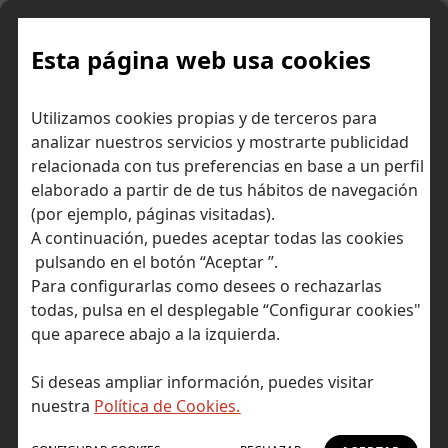
Skip
to
content
Esta página web usa cookies
Utilizamos cookies propias y de terceros para
Ir a Self Bank »
analizar nuestros servicios y mostrarte publicidad
relacionada con tus preferencias en base a un perfil
El Blog de Self
elaborado a partir de de tus hábitos de navegación
(por ejemplo, páginas visitadas).
Bank
A continuación, puedes aceptar todas las cookies
pulsando en el botón “Aceptar ”.
Para configurarlas como desees o rechazarlas
todas, pulsa en el desplegable “Configurar cookies"
que aparece abajo a la izquierda.
Post Tagged with: "megatendencia"
Inicio
Si deseas ampliar información, puedes visitar
megatendencia
nuestra
Política de Cookies.