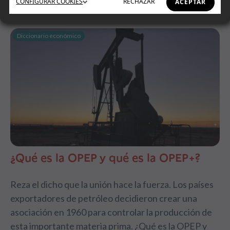
CONFIGURAR
COOKIES
RECHAZAR
ACEPTAR
Diccionario económico
¿Qué es la OPEP y qué es la OPEP+?
Reza el dicho que la unión hace la fuerza. Los países
exportadores de petróleo decidieron crear una
asociación en 1960 para controlar la producción de
esta importante materia prima. ¿Qué es la OPEP y