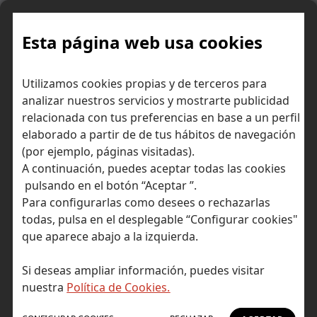
Skip
to
content
Esta página web usa cookies
Utilizamos cookies propias y de terceros para
Ir a Self Bank »
analizar nuestros servicios y mostrarte publicidad
relacionada con tus preferencias en base a un perfil
El Blog de Self
elaborado a partir de de tus hábitos de navegación
(por ejemplo, páginas visitadas).
Bank
A continuación, puedes aceptar todas las cookies
pulsando en el botón “Aceptar ”.
Para configurarlas como desees o rechazarlas
todas, pulsa en el desplegable “Configurar cookies"
que aparece abajo a la izquierda.
Post Tagged with: "OPEP-Plus"
Inicio
Si deseas ampliar información, puedes visitar
OPEP-Plus
nuestra
Política de Cookies.