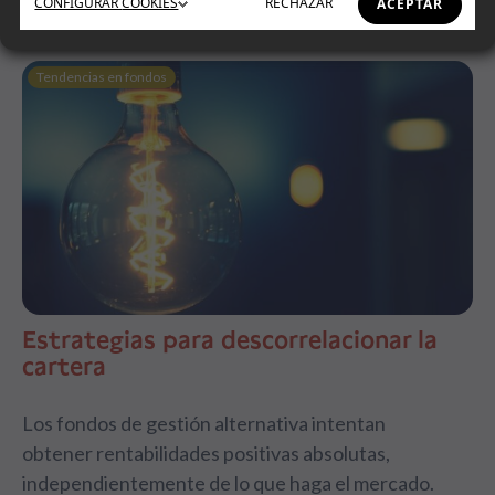
CONFIGURAR
COOKIES
RECHAZAR
ACEPTAR
Tendencias en fondos
Estrategias para descorrelacionar la
cartera
Los fondos de gestión alternativa intentan
obtener rentabilidades positivas absolutas,
independientemente de lo que haga el mercado.