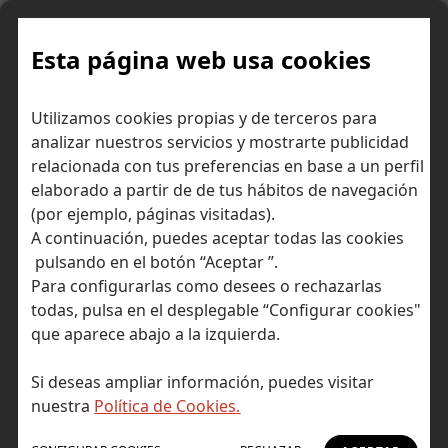
Skip
to
content
Esta página web usa cookies
Utilizamos cookies propias y de terceros para
Ir a Self Bank »
analizar nuestros servicios y mostrarte publicidad
relacionada con tus preferencias en base a un perfil
El Blog de Self
elaborado a partir de de tus hábitos de navegación
(por ejemplo, páginas visitadas).
Bank
A continuación, puedes aceptar todas las cookies
pulsando en el botón “Aceptar ”.
Para configurarlas como desees o rechazarlas
todas, pulsa en el desplegable “Configurar cookies"
que aparece abajo a la izquierda.
Post Tagged with: "oro"
Inicio
Si deseas ampliar información, puedes visitar
oro
nuestra
Política de Cookies.