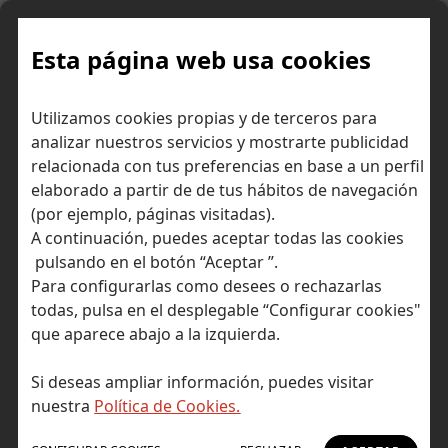
Skip
to
content
Esta página web usa cookies
Utilizamos cookies propias y de terceros para
Ir a Self Bank »
analizar nuestros servicios y mostrarte publicidad
relacionada con tus preferencias en base a un perfil
El Blog de Self
elaborado a partir de de tus hábitos de navegación
(por ejemplo, páginas visitadas).
Bank
A continuación, puedes aceptar todas las cookies
pulsando en el botón “Aceptar ”.
Para configurarlas como desees o rechazarlas
todas, pulsa en el desplegable “Configurar cookies"
que aparece abajo a la izquierda.
Post Tagged with: "planes de pensiones"
Inicio
Si deseas ampliar información, puedes visitar
planes de pensiones
nuestra
Política de Cookies.