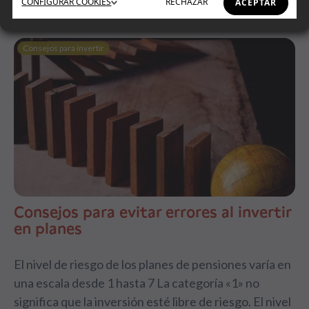
CONFIGURAR
COOKIES
RECHAZAR
ACEPTAR
Consejos para invertir
Consejos para evitar errores al invertir
en planes
El nivel de riesgo de los planes de pensiones varía en
una escala desde 1 hasta 7 La categoría «1» no
significa que la inversión esté libre de riesgo. El nivel