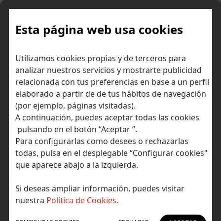
Skip
to
content
Esta página web usa cookies
Utilizamos cookies propias y de terceros para
Ir a Self Bank »
analizar nuestros servicios y mostrarte publicidad
relacionada con tus preferencias en base a un perfil
El Blog de Self
elaborado a partir de de tus hábitos de navegación
(por ejemplo, páginas visitadas).
Bank
A continuación, puedes aceptar todas las cookies
pulsando en el botón “Aceptar ”.
Para configurarlas como desees o rechazarlas
todas, pulsa en el desplegable “Configurar cookies"
que aparece abajo a la izquierda.
Post Tagged with: "private equity"
Inicio
Si deseas ampliar información, puedes visitar
private equity
nuestra
Política de Cookies.