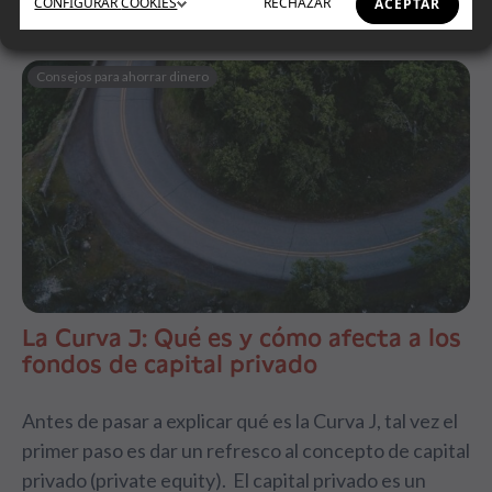
CONFIGURAR
COOKIES
RECHAZAR
ACEPTAR
Consejos para ahorrar dinero
La Curva J: Qué es y cómo afecta a los
fondos de capital privado
Antes de pasar a explicar qué es la Curva J, tal vez el
primer paso es dar un refresco al concepto de capital
privado (private equity). El capital privado es un