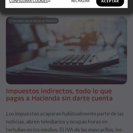
CONFIGURAR
COOKIES
RECHAZAR
ACEPTAR
Consejos para ahorrar dinero
Impuestos indirectos, todo lo que
pagas a Hacienda sin darte cuenta
Los impuestos acaparan habitualmente parte de las
noticias, abren telediarios y ocupan horas en
tertulias en los medios. El IVA de las mascarillas, los