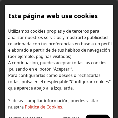
Skip
to
content
Esta página web usa cookies
Utilizamos cookies propias y de terceros para
Ir a Self Bank »
analizar nuestros servicios y mostrarte publicidad
relacionada con tus preferencias en base a un perfil
El Blog de Self
elaborado a partir de de tus hábitos de navegación
(por ejemplo, páginas visitadas).
Bank
A continuación, puedes aceptar todas las cookies
pulsando en el botón “Aceptar ”.
Para configurarlas como desees o rechazarlas
todas, pulsa en el desplegable “Configurar cookies"
que aparece abajo a la izquierda.
Post Tagged with: "productos"
Inicio
Si deseas ampliar información, puedes visitar
productos
nuestra
Política de Cookies.