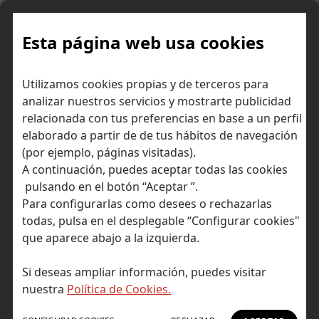
Skip
to
content
Esta página web usa cookies
Utilizamos cookies propias y de terceros para
Ir a Self Bank »
analizar nuestros servicios y mostrarte publicidad
relacionada con tus preferencias en base a un perfil
El Blog de Self
elaborado a partir de de tus hábitos de navegación
(por ejemplo, páginas visitadas).
Bank
A continuación, puedes aceptar todas las cookies
pulsando en el botón “Aceptar ”.
Para configurarlas como desees o rechazarlas
todas, pulsa en el desplegable “Configurar cookies"
que aparece abajo a la izquierda.
Post Tagged with: "Renaissance"
Inicio
Si deseas ampliar información, puedes visitar
Renaissance
nuestra
Política de Cookies.