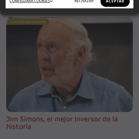
CONFIGURAR
COOKIES
RECHAZAR
ACEPTAR
Consejos para invertir
Jim Simons, el mejor inversor de la
historia