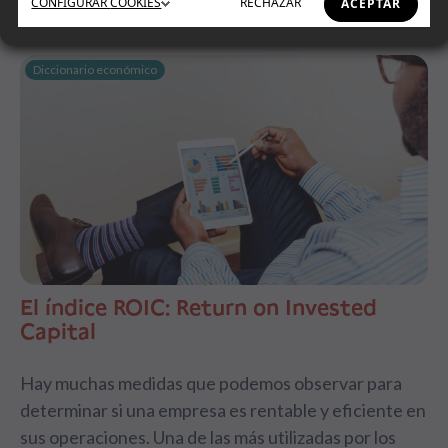
CONFIGURAR
COOKIES
RECHAZAR
ACEPTAR
Diccionario económico
El índice ROIC: Return on Invested
Capital
Hay muchas medidas que podemos observar para
determinar si una empresa es rentable y eficiente en
sus operaciones. Una de las más utilizadas por los