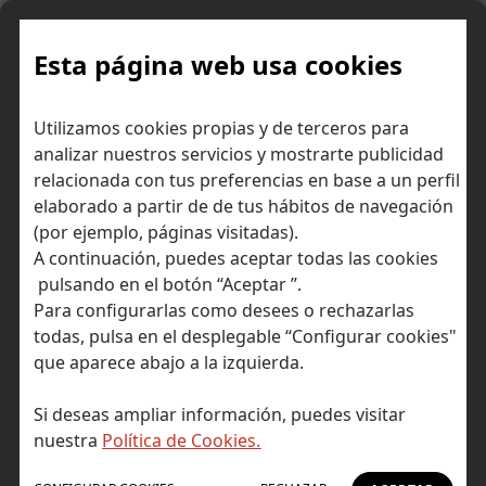
Skip
to
content
Esta página web usa cookies
Utilizamos cookies propias y de terceros para
Ir a Self Bank »
analizar nuestros servicios y mostrarte publicidad
relacionada con tus preferencias en base a un perfil
El Blog de Self
elaborado a partir de de tus hábitos de navegación
(por ejemplo, páginas visitadas).
Bank
A continuación, puedes aceptar todas las cookies
pulsando en el botón “Aceptar ”.
Para configurarlas como desees o rechazarlas
todas, pulsa en el desplegable “Configurar cookies"
que aparece abajo a la izquierda.
Post Tagged with: "Return on Capital"
Inicio
Si deseas ampliar información, puedes visitar
Return on Capital
nuestra
Política de Cookies.