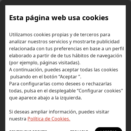
Skip
to
content
Esta página web usa cookies
Utilizamos cookies propias y de terceros para
Ir a Self Bank »
analizar nuestros servicios y mostrarte publicidad
relacionada con tus preferencias en base a un perfil
El Blog de Self
elaborado a partir de de tus hábitos de navegación
(por ejemplo, páginas visitadas).
Bank
A continuación, puedes aceptar todas las cookies
pulsando en el botón “Aceptar ”.
Para configurarlas como desees o rechazarlas
todas, pulsa en el desplegable “Configurar cookies"
que aparece abajo a la izquierda.
Post Tagged with: "sector inmobiliario"
Inicio
Si deseas ampliar información, puedes visitar
sector inmobiliario
nuestra
Política de Cookies.