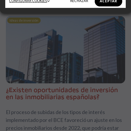
CONFIGURAR
COOKIES
RECHAZAR
ACEPTAR
Ideas de inversión
¿Existen oportunidades de inversión
en las inmobiliarias españolas?
El proceso de subidas de los tipos de interés
implementado por el BCE favoreció un ajuste en los
precios inmobiliarios desde 2022, que podría estar