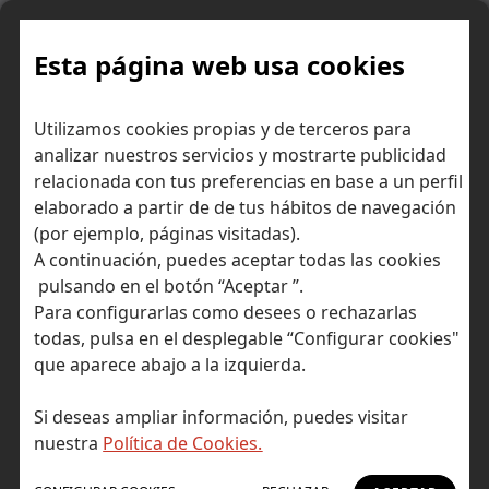
Skip
to
content
Esta página web usa cookies
Utilizamos cookies propias y de terceros para
Ir a Self Bank »
analizar nuestros servicios y mostrarte publicidad
relacionada con tus preferencias en base a un perfil
El Blog de Self
elaborado a partir de de tus hábitos de navegación
(por ejemplo, páginas visitadas).
Bank
A continuación, puedes aceptar todas las cookies
pulsando en el botón “Aceptar ”.
Para configurarlas como desees o rechazarlas
todas, pulsa en el desplegable “Configurar cookies"
que aparece abajo a la izquierda.
Post Tagged with: "seguridad internet"
Inicio
Si deseas ampliar información, puedes visitar
seguridad internet
nuestra
Política de Cookies.