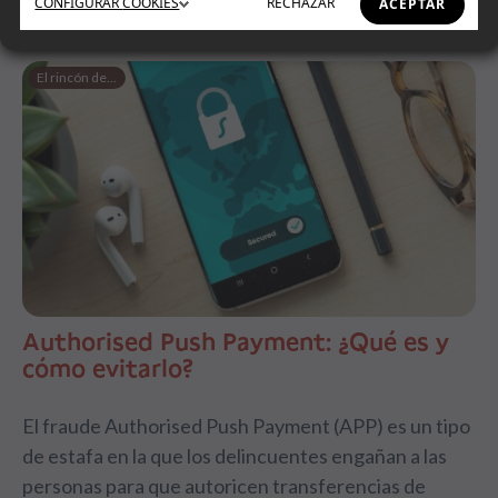
CONFIGURAR
COOKIES
RECHAZAR
ACEPTAR
El rincón de...
Authorised Push Payment: ¿Qué es y
cómo evitarlo?
El fraude Authorised Push Payment (APP) es un tipo
de estafa en la que los delincuentes engañan a las
personas para que autoricen transferencias de