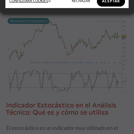
CONFIGURAR
COOKIES
RECHAZAR
ACEPTAR
Diccionario económico
Indicador Estocástico en el Análisis
Técnico: Qué es y cómo se utiliza
El estocástico es un indicador muy utilizado en el