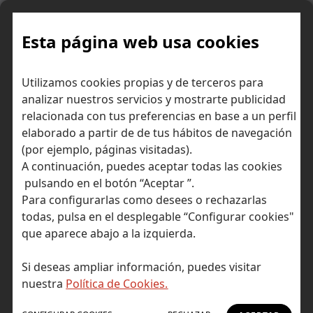
Skip
to
content
Esta página web usa cookies
Utilizamos cookies propias y de terceros para
Ir a Self Bank »
analizar nuestros servicios y mostrarte publicidad
relacionada con tus preferencias en base a un perfil
El Blog de Self
elaborado a partir de de tus hábitos de navegación
(por ejemplo, páginas visitadas).
Bank
A continuación, puedes aceptar todas las cookies
pulsando en el botón “Aceptar ”.
Para configurarlas como desees o rechazarlas
todas, pulsa en el desplegable “Configurar cookies"
que aparece abajo a la izquierda.
Post Tagged with: "señales de merado"
Inicio
Si deseas ampliar información, puedes visitar
señales de merado
nuestra
Política de Cookies.