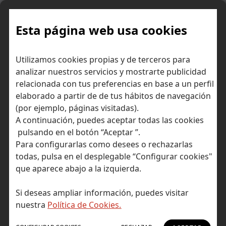
Skip
to
content
Esta página web usa cookies
Utilizamos cookies propias y de terceros para
Ir a Self Bank »
analizar nuestros servicios y mostrarte publicidad
relacionada con tus preferencias en base a un perfil
El Blog de Self
elaborado a partir de de tus hábitos de navegación
(por ejemplo, páginas visitadas).
Bank
A continuación, puedes aceptar todas las cookies
pulsando en el botón “Aceptar ”.
Para configurarlas como desees o rechazarlas
todas, pulsa en el desplegable “Configurar cookies"
que aparece abajo a la izquierda.
Post Tagged with: "sistema de pagos"
Inicio
Si deseas ampliar información, puedes visitar
sistema de pagos
nuestra
Política de Cookies.