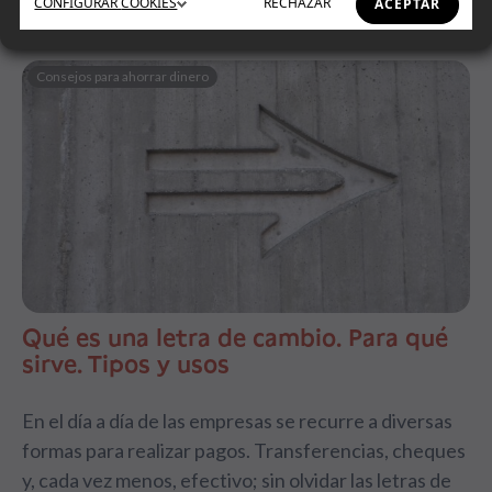
CONFIGURAR
COOKIES
RECHAZAR
ACEPTAR
Consejos para ahorrar dinero
Qué es una letra de cambio. Para qué
sirve. Tipos y usos
En el día a día de las empresas se recurre a diversas
formas para realizar pagos. Transferencias, cheques
y, cada vez menos, efectivo; sin olvidar las letras de