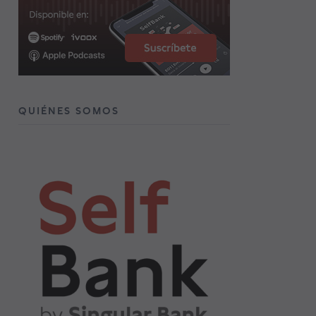
QUIÉNES SOMOS