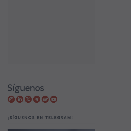
Síguenos
¡SÍGUENOS EN TELEGRAM!