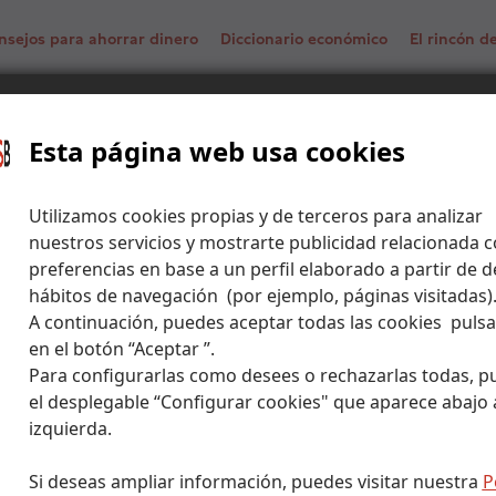
nsejos para ahorrar dinero
Diccionario económico
El rincón 
Esta página web usa cookies
f Bank
Utilizamos cookies propias y de terceros para analizar
nuestros servicios y mostrarte publicidad relacionada c
preferencias en base a un perfil elaborado a partir de d
hábitos de navegación (por ejemplo, páginas visitadas)
A continuación, puedes aceptar todas las cookies puls
en el botón “Aceptar ”.
Para configurarlas como desees o rechazarlas todas, p
el desplegable “Configurar cookies" que aparece abajo a
izquierda.
Si deseas ampliar información, puedes visitar nuestra
P