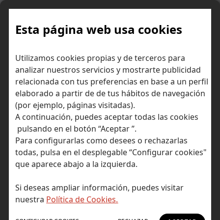
Skip
to
content
Esta página web usa cookies
Utilizamos cookies propias y de terceros para
Ir a Self Bank »
analizar nuestros servicios y mostrarte publicidad
relacionada con tus preferencias en base a un perfil
El Blog de Self
elaborado a partir de de tus hábitos de navegación
(por ejemplo, páginas visitadas).
Bank
A continuación, puedes aceptar todas las cookies
pulsando en el botón “Aceptar ”.
Para configurarlas como desees o rechazarlas
todas, pulsa en el desplegable “Configurar cookies"
que aparece abajo a la izquierda.
Post Tagged with: "YOY"
Inicio
Si deseas ampliar información, puedes visitar
YOY
nuestra
Política de Cookies.