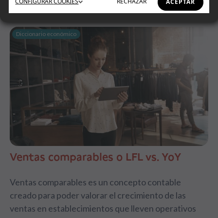
CONFIGURAR
COOKIES
RECHAZAR
ACEPTAR
Diccionario económico
Ventas comparables o LFL vs. YoY
Ventas comparables es un concepto contable
creado para poder valorar el crecimiento de las
ventas en establecimientos que lleven operativos