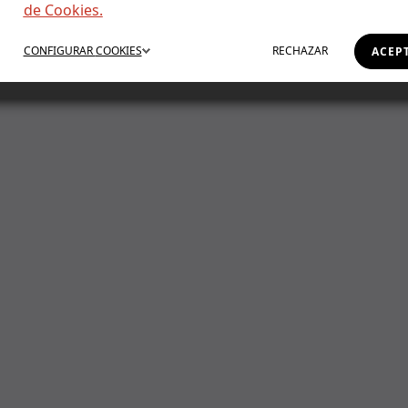
de Cookies.
 for. Perhaps searching can help.
CONFIGURAR
COOKIES
RECHAZAR
ACEP