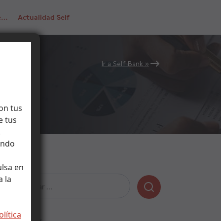
de…
Actualidad Self
Ir a Self Bank »
on tus
e tus
.
ando
ulsa en
 la
Buscar:
olítica